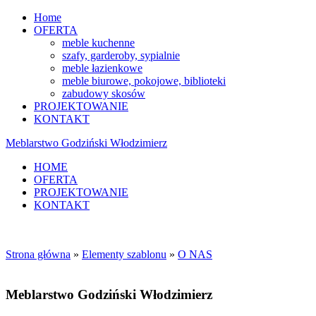
Home
OFERTA
meble kuchenne
szafy, garderoby, sypialnie
meble łazienkowe
meble biurowe, pokojowe, biblioteki
zabudowy skosów
PROJEKTOWANIE
KONTAKT
Meblarstwo
Godziński Włodzimierz
HOME
OFERTA
PROJEKTOWANIE
KONTAKT
Strona główna
»
Elementy szablonu
»
O NAS
Meblarstwo Godziński Włodzimierz